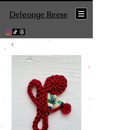
DeJeonge Reese