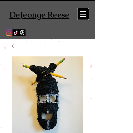
DeJeonge Reese