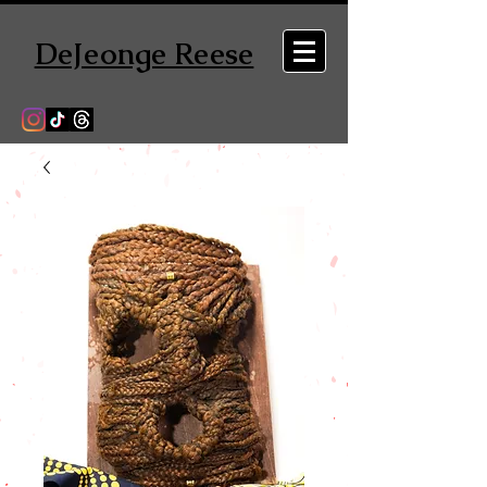
DeJeonge Reese